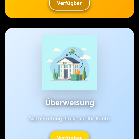
Verfügbar
✨
✨
✨
💰
Überweisung
💵
✨
Nach Prüfung direkt auf Ihr Konto
Verfügbar