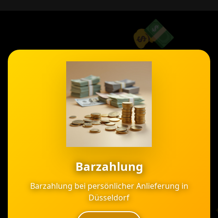
💵
💵
Zahlungsarten
✨
✨
💰
✨
Barzahlung
Barzahlung bei persönlicher Anlieferung in
✨
✨
Düsseldorf
✨
✨