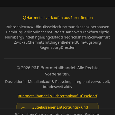
💰
Hartmetall verkaufen aus Ihrer Region
Ruhrgebiet
NRW
Köln
Düsseldorf
Dortmund
Essen
Oberhausen
Hamburg
Berlin
München
Stuttgart
Hannover
Frankfurt
Leipzig
💵
Nürnberg
Sindelfingen
Ingolstadt
Friedrichshafen
Schweinfurt
💵
Zwickau
Chemnitz
Tuttlingen
Bielefeld
Ulm
Augsburg
Regensburg
Dresden
©
2026
P&P Buntmetallhandel. Alle Rechte
vorbehalten.
💰
​Düsseldorf | Metallankauf & Recycling – regional verwurzelt,
bundesweit aktiv
Buntmetallhandel & Schrottankauf Düsseldorf
Zugelassener Entsorgungs- und
Ankaufspartner nach § 53 KrWG
Wir nutzen Cookies zur Analyse unserer Website.